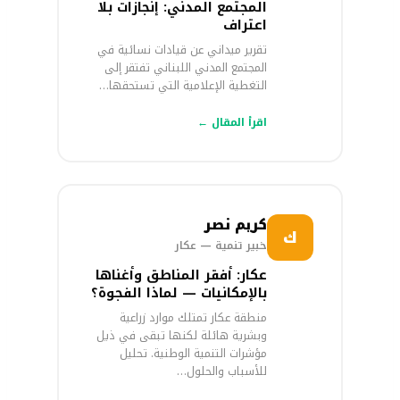
المجتمع المدني: إنجازات بلا
اعتراف
تقرير ميداني عن قيادات نسائية في
المجتمع المدني اللبناني تفتقر إلى
التغطية الإعلامية التي تستحقها…
اقرأ المقال ←
كريم نصر
ك
خبير تنمية — عكار
عكار: أفقر المناطق وأغناها
بالإمكانيات — لماذا الفجوة؟
منطقة عكار تمتلك موارد زراعية
وبشرية هائلة لكنها تبقى في ذيل
مؤشرات التنمية الوطنية. تحليل
للأسباب والحلول…