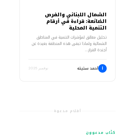
الشمال اللبناني والفرص
الضائعة: قراءة في أرقام
التنمية المحلية
تحليل معمّق لمؤشرات التنمية في المناطق
الشمالية ولماذا تبقى هذه المنطقة بعيدة عن
أجندة القرار…
أحمد ستيته
أ
نوفمبر 2025
أقلام مدعوة
كتّاب مدعوون