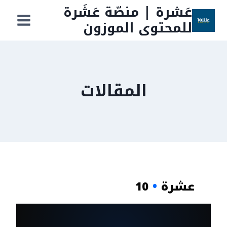
لتجاوز
عَشرة | منصّة عَشَرة
لى
للمحتوى الموزون
لمحتوى
المقالات
عشرة
•
10