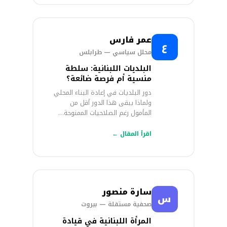
عمر فارس
ع
محلل سياسي — طرابلس
البلديات اللبنانية: سلطة
منسية أم فرصة ضائعة؟
دور البلديات في إعادة البناء المحلي
ولماذا يبقى هذا الدور أقل من
المأمول رغم الصلاحيات الممنوحة…
اقرأ المقال ←
سارة منصور
س
صحفية مستقلة — بيروت
المرأة اللبنانية في قيادة