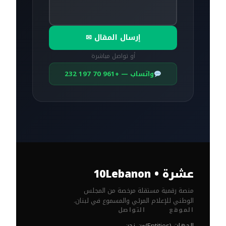
إرسال المقال ✉
أو تواصل مباشرة
واتساب — +961 70 197 232
عشرة • 10Lebanon
منصة رقمية مستقلة مرخصة من المجلس
الوطني للإعلام المرئي والمسموع في لبنان.
الموقع
التواصل
الجهات (Entities)
من نحن