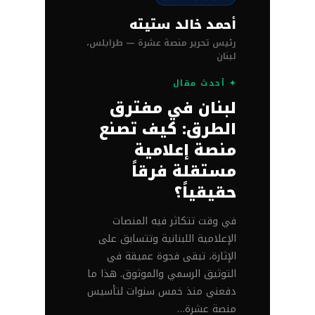
أحمد خالد ستيته
رئيس تحرير منصة عشرة — طرابلس،
لبنان
✦ أحدث مقال
لبنان في مفترق
الطرق: كيف تصنع
منصة إعلامية
مستقلة فرقاً
حقيقياً؟
في وقت تتكاثر فيه المنصات
الإعلامية اللبنانية وتتسابق على
الإثارة، تبقى فجوة عميقة في
التوثيق الرسمي والموثوق. هذا ما
دفعني منذ خمس سنوات لتأسيس
منصة عشرة…