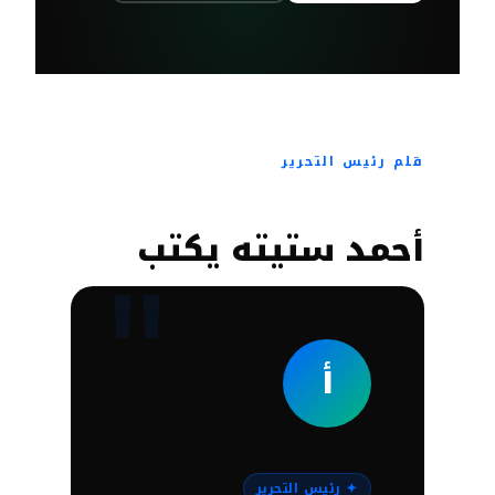
قلم رئيس التحرير
أحمد ستيته يكتب
أ
✦ رئيس التحرير