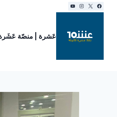
لتجاوز
لى
لمحتوى
عَشرة | منصّة عَشَر