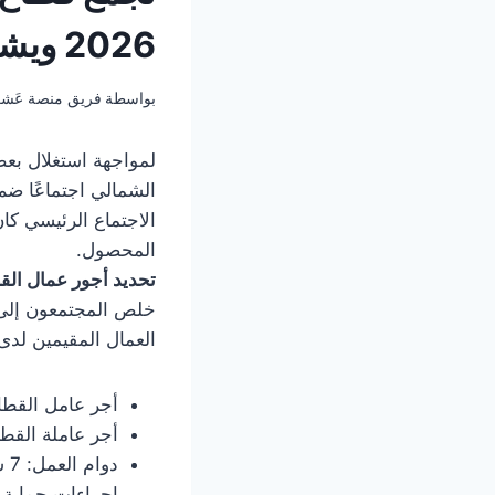
2026 ويشدد على حماية المحصول
بواسطة
فريق منصة عَش
لمواجهة استغلال بعض
الشمالي اجتماعًا ضم
المحصول.
تحديد أجور عمال ال
خلص المجتمعون إلى 
العمال المقيمين لد
أجر عامل القطاف (الذ
أجر عاملة القطاف وال
دوام العمل: 7 ساعات عمل فعلي، تُحتسب من لحظة البدء بالعمل في البستان.
إجراءات حماية 