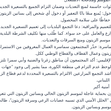
ات حاسمة لمنع التعديات وضمان التزام الجميع بالتسعيرة الجديد
خول: يُمنع منعًا باتًا التعفير أو دخول أي شخص إلى بساتين الزيتون أ
 حفاظًا على سلامة المحصول.
تعميم والمراقبة: دعا التجمع البلديات إلى تعميم التسعيرة الجديد
ع والعامل على حد سواء. كما طُلب منها تكليف الشرطة البلدية،
 موسم الزيتون ومنع السرقات والتعديات.
ماسرة: حذّر المجتمعون سماسرة العمال المعروفين من الاستمرار
يتون وعمال القطاف والقطاع الوطني ككل.
الإقليمي: أكد المجتمعون أن مناطق زغرتا والضنية وأبي سمرا تلتزم 
ا لوحظ عدم التزام في منطقة الكورة، مما يشير إلى وجود “جهات 
ناشد التجمع المزارعين الالتزام بالتسعيرة المحددة لدعم قطاع الز
للبناني.
أمنية أكبر
 بحماية عاجلة لموسم الزيتون الحالي وبساتين الزيتون التي تت
 “الخلل الأمني الذي تسببه عصابات الرعي وسرقة الزيتون”، طالب
وسم وبساتين الزيتون.