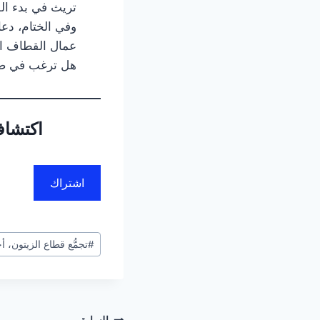
تريث في بدء ا
وفي الختام، دعا
عمال القطاف الذ
هل ترغب في صيا
اكتشاف
اشتراك
#
تجمُّع قطاع الزيتون، أجور العمال، 
السابق