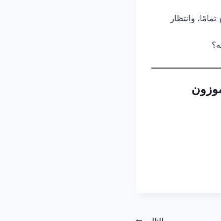
مامًا، وانتظار
ه؟
موزون
التالي