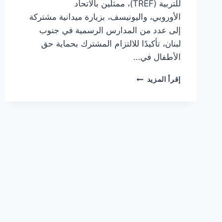
للتربية (TREF)، ممثلين بالاتحاد
الأوروبي، واليونيسف، بزيارة ميدانية مشتركة
إلى عدد من المدارس الرسمية في جنوب
لبنان، تأكيدًا للالتزام المشترك بحماية حق
الأطفال في…
وزارة
إقرأ المزيد
التربية
والتعليم
العالي
والاتحاد
الأوروبي
واليونيسف يعلنون عن
دعم
جديد
لتعزيز
استمرارية
التعليم
في
جنوب