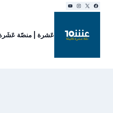
لتجاوز
لى
لمحتوى
عَشرة | منصّة عَشَر