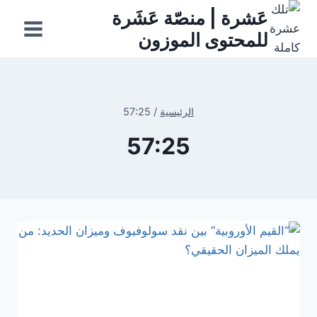
لتجاوز
عَشرة | منصّة عَشَرة
لى
للمحتوى الموزون
لمحتوى
الرئيسية
/
57:25
57:25