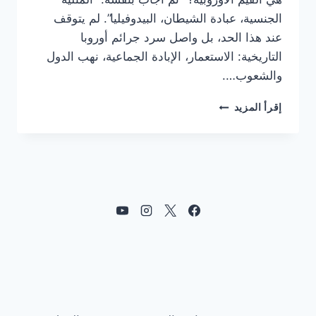
الجنسية، عبادة الشيطان، البيدوفيليا”. لم يتوقف
عند هذا الحد، بل واصل سرد جرائم أوروبا
التاريخية: الاستعمار، الإبادة الجماعية، نهب الدول
والشعوب….
“القيم
إقرأ المزيد
الأوروبية”
بين
نقد
سولوفيوف
وميزان
الحديد:
من
يملك
الميزان
الحقيقي؟