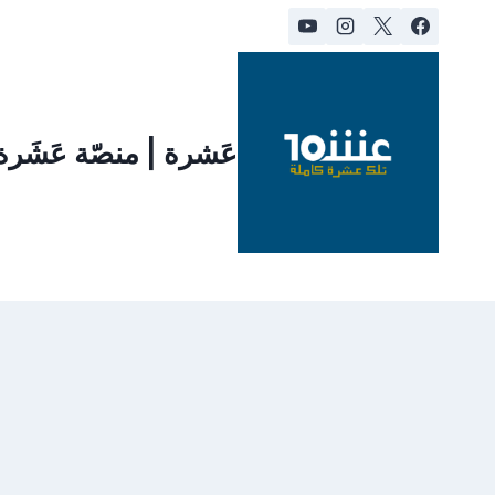
لتجاوز
لى
لمحتوى
عَشرة | منصّة عَشَر