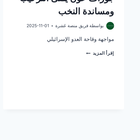
ومساندة النخب
بواسطة
فريق منصة عَشرة
2025-11-01
مواجهة وقاحة العدو الإسرائيلي
موقف
إقرأ المزيد
متقدم
للرئيس
العماد
جوزاف
عون
يلقى
الترحيب
ومساندة
النخب