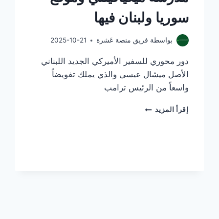
سوريا ولبنان فيها
بواسطة
فريق منصة عَشرة
2025-10-21
دور محوري للسفير الأميركي الجديد اللبناني
الأصل ميشال عيسى والذي يملك تفويضاً
واسعاً من الرئيس ترامب
شراكة
إقرأ المزيد
ترامب
وبوتين
في
مدرسة
ميكيافيللي
وموقع
سوريا
ولبنان
فيها