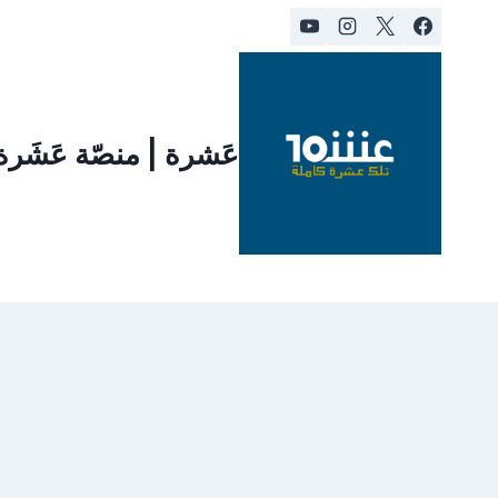
لتجاوز
لى
لمحتوى
عَشرة | منصّة عَشَر