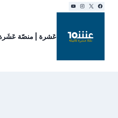
لتجاوز
لى
لمحتوى
عَشرة | منصّة عَشَر