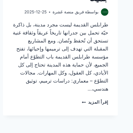
بواسطة
فريق منصة عَشرة
2025-12-25
طرابلس القديمة ليست مجرد مدينة، بل ذاكرة
حيّة تحمل بين جدرانها تاريخاً عريقاً وثقافة غنية
تستحق أن تُحفظ وتُصان. ومع المشاريع
المقبلة التي تهدف إلى ترميمها وإحيائها، تفتح
مؤسسة طرابلس القديمة باب التطوّع أمام
الجميع، لأن حماية هذه المدينة تحتاج إلى كل
الأيادي، كل العقول، وكل المهارات. مجالات
التطوّع – معماري: دراسات ترميم، توثيق
هندسي،…
طرابلس
إقرأ المزيد
القديمة
بحاجة
لنا
جميعاً