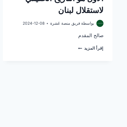
لاستقلال لبنان
بواسطة
فريق منصة عَشرة
2024-12-08
صالح المقدم
المقدم
إقرأ المزيد
لصوت
لبنان:
٨
كانون
الأول
هو
التاريخ
الحقيقي
لاستقلال
لبنان