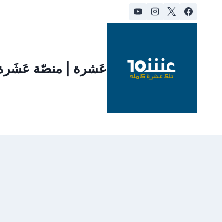
لتجاوز
لى
لمحتوى
عَشرة | منصّة عَشَر