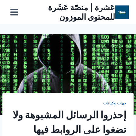
لتجاوز
عَشرة | منصّة عَشَرة
لى
للمحتوى الموزون
لمحتوى
جهات وكيانات
إحذروا الرسائل المشبوهة ولا
تضغوا على الروابط فيها