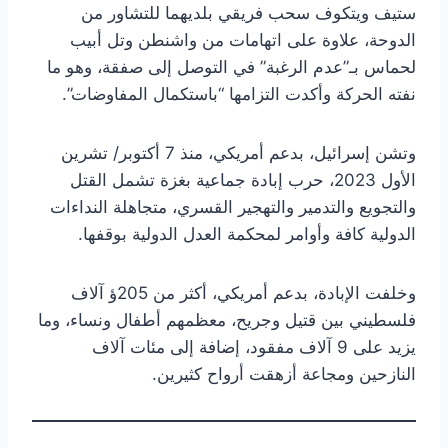
ستيف ويتكوف سحب فريقي بلديهما للتشاور من
الدوحة، علاوة على اتهامات من واشنطن وتل أبيب
لحماس بـ”عدم الرغبة” في التوصل إلى صفقة، وهو ما
نفته الحركة وأكدت التزامها “باستكمال المفاوضات”.
وتشن إسرائيل، بدعم أمريكي، منذ 7 أكتوبر/ تشرين
الأول 2023، حرب إبادة جماعية بغزة تشمل القتل
والتجويع والتدمير والتهجير القسري، متجاهلة النداءات
الدولية كافة وأوامر لمحكمة العدل الدولية بوقفها.
وخلفت الإبادة، بدعم أمريكي، أكثر من 205ؤ آلاف
فلسطيني بين قتيل وجريح، معظمهم أطفال ونساء، وما
يزيد على 9 آلاف مفقود، إضافة إلى مئات آلاف
النازحين ومجاعة أزهقت أرواح كثيرين.