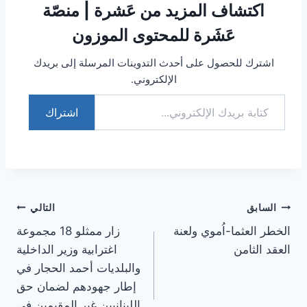
اكتشاف المزيد من عَشرة | منصّة
عَشَرة للمحتوى الموزون
اشترك للحصول على أحدث التدوينات المرسلة إلى بريدك
الإلكتروني.
اشتراك
تصفّح
السابق
التالي
الخطر العثما-اُموي ولعنة
زار ممثلو 18 مجموعة
المقالات
العقد الثامن
اغترابية وزير الداخلية
والبلديات أحمد الحجار في
إطار جهودهم لضمان حق
اللبنانيين غير المقيمين في