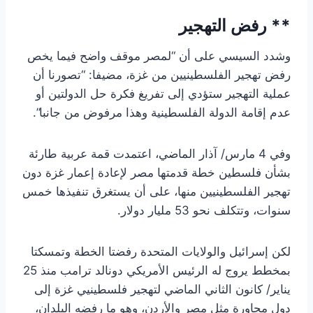
** رفض التهجير
وشدد السيسي على أن “لمصر موقف واضح فيما يخص
رفض تهجير الفلسطينيين من غزة، مضيفا: “تصورنا أن
عملية التهجير ستؤدي إلى تفريغ فكرة حل الدولتين أو
عدم إقامة الدولة الفلسطينية وهذا مرفوض من جانبا”.
وفي 4 مارس/ آذار الماضي، اعتمدت قمة عربية طارئة
بشأن فلسطين خطة قدمتها مصر لإعادة إعمار غزة دون
تهجير الفلسطينيين منها، على أن يستغرق تنفيذها خمس
سنوات، وتتكلف نحو 53 مليار دولار.
لكن إسرائيل والولايات المتحدة رفضتا الخطة وتمسكتا
بمخطط يروج له الرئيس الأمريكي دونالد ترامب منذ 25
يناير/ كانون الثاني الماضي لتهجير فلسطينيي غزة إلى
دول مجاورة مثل مصر والأردن، وهو ما رفضه البلدان،