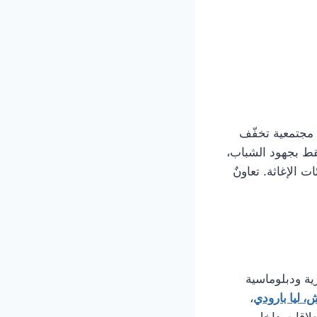
 مجتمعية تخفّف
فقط بجهود الشباب،
 الإغاثة. تعاونٌ
ية ودبلوماسية
، ليا بارودي
،
علاقات داخل