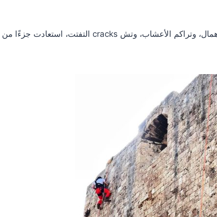
القلعة التي عانت الإهمال، وتراكم الأعشاب، وتش cracks التف