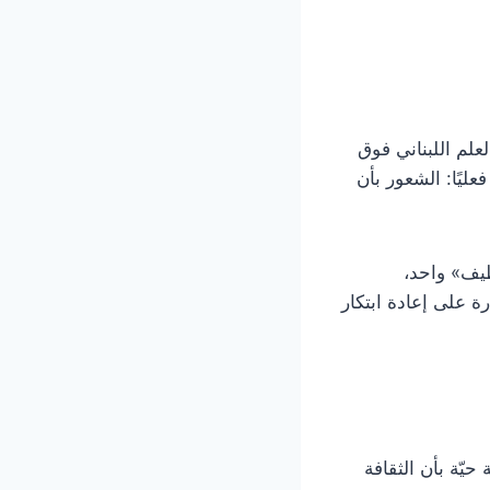
روع، رُفع العلم اللبناني فوق
ليًا: الشعور بأن
نظيف» واحد،
ة على إعادة ابتكار
حيّة بأن الثقافة