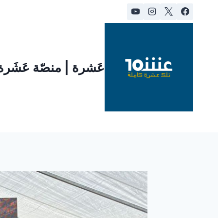
لتجاوز
لى
لمحتوى
عَشرة | منصّة عَشَر