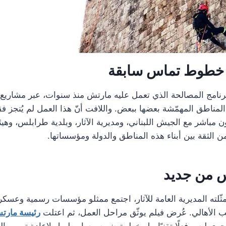
ى خطوط تماس سابقة
رنامج المصالحة الذي تعمل عليه مارتش منذ سنوات، عبر مشاريع
المناطق المهمّشة بعضها ببعض. واللافت أنّ هذا العمل لم يُنجز 
ن مباشر مع الجيش اللبناني، ومديرية الآثار، وبلدية طرابلس، وهيئات
 الثقة بين أبناء هذه المناطق والدولة ومؤسساتها.
ّس من جديد
 مثّلته المديرية العامة للآثار، اجتمع ممثلو مؤسسات رسمية وعسكر
ب الأهالي. عُرض فيلم يوثّق مراحل العمل، ثم اعتلت
رئيسة مارتش
ا جرى ليس فعلًا تقنيًا، بل خطوة ضمن مسار طويل لإعادة ترميم ال