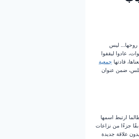
ن روحها… ليس
ت، عادوا ليقفوا
ناها، قادتها
جمعية
رابلس، ضمن عنوان
لما ارتبط اسمها
قًا جزءًا من نزاعات
عيدون علاقة جديدة