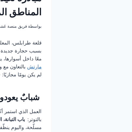
المناطق الم
بواسطة
فريق منصة عَش
قلعة طرابلس، المعلم
بسبب حجارة جديدة أو
معًا داخل أسوارها، ي
مارتش
بالتعاون مع و
لم يكن يومًا مجازيًا:
«
شبابٌ يعودون
العمل الذي استمر أ
بالتوتر:
باب التبانة، 
مسلّحة، واليوم ينظّفو