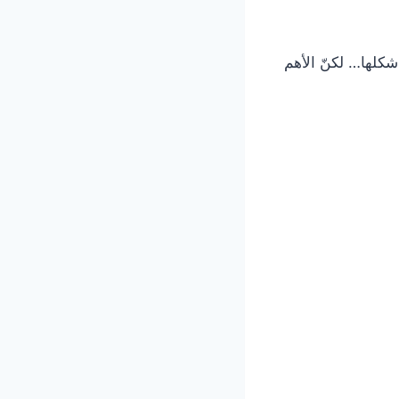
تت، استعادت جزءًا من شكلها… لكنّ الأهم