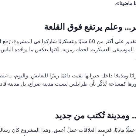
ا ماضينا».
… وعلم يرتفع فوق القلعة
بعد توزيع شهادات التقدير على أكثر من 60 شابًا وعسكريًا شاركوا في المش
الموسيقى العسكرية. لحظة رمزية، لكنها تعكس ما يوحّده الناس فع
ًا ومذبحًا داخل جدرانها بقيت دائمًا رمزًا للتعايش. واليوم، بـ«ت
رها كمساحة تُذكّر بأن طرابلس ليست مدينة صراع، بل مدينة قادر
… ومدينة تُكتب من جديد
عملًا ماديًا، فترميم العلاقات عملٌ أعمق. وهذا المشروع كان رسالة 