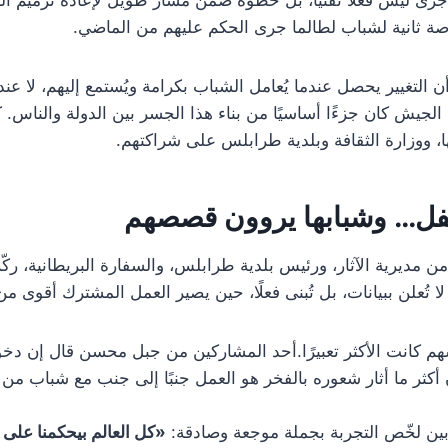
ة ثانية لشباب لطالما جرى الحكم عليهم من الماضي.
التغيير يحصل عندما يُعامل الشباب بكرامة ويُستمع إليهم، لا عند
الجيش كان جزءًا أساسيًا من بناء هذا الجسر بين الدولة والناس.
ا، ووزارة الثقافة وبلدية طرابلس على شراكتهم.
ل… وشبابها يروون قصصهم
من مديرية الآثار، ورئيس بلدية طرابلس، والسفارة البريطانية، ر
ا تُعلن ببيانات، بل تُبنى فعلًا، حين يصير العمل المشترك أقوى م
 كانت الأكثر تعبيرًا.أحد المشاركين من جبل محسن قال إن دخول
 أكثر ما أثار شعوره بالفخر هو العمل جنبًا إلى جنب مع شباب من 
ين لخّص التجربة بجملة موجعة وصادقة:
«كل العالم بيحكمنا على