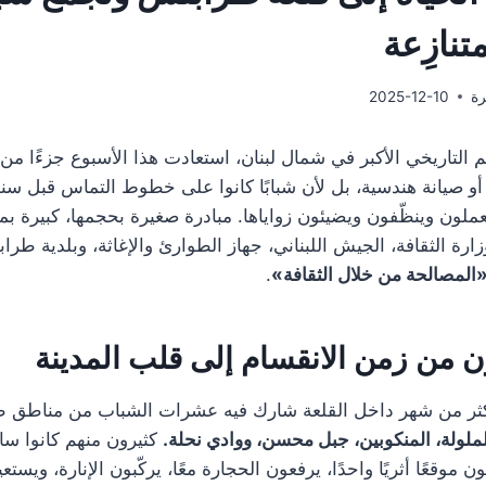
تنازِعة
رة
2025-12-10
 التاريخي الأكبر في شمال لبنان، استعادت هذا الأسبوع جزءًا م
 صيانة هندسية، بل لأن شبابًا كانوا على خطوط التماس قبل سنوا
عملون وينظّفون ويضيئون زواياها. مبادرة صغيرة بحجمها، كبيرة بمع
زارة الثقافة، الجيش اللبناني، جهاز الطوارئ والإغاثة، وبلدية ط
المصالحة من خلال الثقافة»
.
 من زمن الانقسام إلى قلب المدينة
كثر من شهر داخل القلعة شارك فيه عشرات الشباب من مناطق طا
الملولة، المنكوبين، جبل محسن، ووادي نحلة.
كثيرون منهم كانوا ساب
ن موقعًا أثريًا واحدًا، يرفعون الحجارة معًا، يركّبون الإنارة، ويست