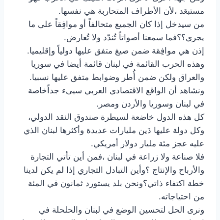
مستبعَد ،لأن الأطراف المتحاربة هي نفسها.
من سيدخل إذا كان الجميع متحالفاً أو موافِقاً على ما
يجري؟؟فما سمعنا أصواتاً تُندّد ولا تُعارض.
إذن هي موافِقة ضمن صيغ متفق عليها دولياً وإقليميا.
وهذه الحرب القائمة في لبنان قائمة أيضا في سوريا
والعراق ولكن ضمن أُطر وضوابط متفق عليها نسبيا.
ونشاهد أن الواقع الاقتصادي العربي سيىء جداًخاصة
في لبنان وسوريا والأردن ومصر.
كل هذه الدول خاضعة لسيطرة صندوق النقد الدولي،
وكل دولة عليها دَين مليارات عديدة وأكثرها لبنان الذي
عليه عجز مئة مليار دولار أمريكي.
فلا صناعة ولا زراعة في لبنان ،فمن أين تأتي التجارة
والأرباح والإنتاج ؟وأين التبادل التجاري إذا لم يكن لدينا
خطة اكتفاء ذاتي؟ونحن بلد يستورد ثمانون في المئة
من احتياجاته.
ونرى الحل لتحسين الوضع في لبنان والحلحلة في