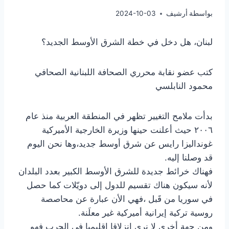
بواسطة
أرشيف
2024-10-03
لبنان، هل دخل في خطة الشرق الأوسط الجديد؟
كتب عضو نقابة محرري الصحافة اللبنانية الصحافي
محمود النابلسي
بدأت ملامح التغيير تظهر في المنطقة العربية منذ عام
٢٠٠٦ حيث أعلنت حينها وزيرة الخارجية الأميركية
غونداليزا رايس عن شرق أوسط جديد،وها نحن اليوم
قد وصلنا إليه.
فهناك خرائط جديدة للشرق الأوسط الكبير بعدد البلدان
لأنه سيكون هناك تقسيم للدول إلى دويّلات كما حصل
في سوريا من قَبل ،فهي الأن عبارة عن محاصصة
روسية تركية إيرانية أميركية غير معلَنة.
ومن جهة أخرى لا نرى انزلاقا اقليميا في الحرب فهو