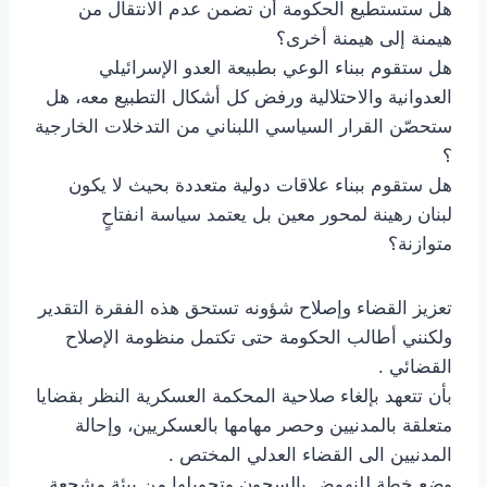
هل ستستطيع الحكومة أن تضمن عدم الانتقال من
هيمنة إلى هيمنة أخرى؟
هل ستقوم ببناء الوعي بطبيعة العدو الإسرائيلي
العدوانية والاحتلالية ورفض كل أشكال التطبيع معه، هل
ستحصّن القرار السياسي اللبناني من التدخلات الخارجية
؟
هل ستقوم ببناء علاقات دولية متعددة بحيث لا يكون
لبنان رهينة لمحور معين بل يعتمد سياسة انفتاحٍ
متوازنة؟
تعزيز القضاء وإصلاح شؤونه تستحق هذه الفقرة التقدير
ولكنني أطالب الحكومة حتى تكتمل منظومة الإصلاح
القضائي .
بأن تتعهد بإلغاء صلاحية المحكمة العسكرية النظر بقضايا
متعلقة بالمدنيين وحصر مهامها بالعسكريين، وإحالة
المدنيين الى القضاء العدلي المختص .
وضع خطة للنهوض بالسجون وتحويلها من بيئة مشجعة