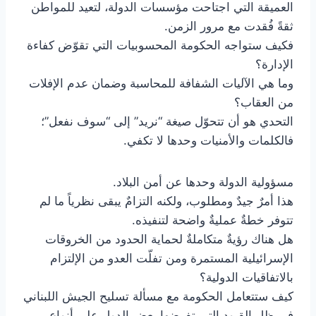
العميقة التي اجتاحت مؤسسات الدولة، لتعيد للمواطن
ثقةً فُقدت مع مرور الزمن.
فكيف ستواجه الحكومة المحسوبيات التي تقوّض كفاءة
الإدارة؟
وما هي الآليات الشفافة للمحاسبة وضمان عدم الإفلات
من العقاب؟
التحدي هو أن تتحوّل صيغة “نريد” إلى “سوف نفعل”؛
فالكلمات والأمنيات وحدها لا تكفي.
مسؤولية الدولة وحدها عن أمن البلاد.
هذا أمرٌ جيدٌ ومطلوب، ولكنه التزامٌ يبقى نظرياً ما لم
تتوفر خطةٌ عمليةٌ واضحة لتنفيذه.
هل هناك رؤيةٌ متكاملةٌ لحماية الحدود من الخروقات
الإسرائيلية المستمرة ومن تفلّت العدو من الإلتزام
بالاتفاقيات الدولية؟
كيف ستتعامل الحكومة مع مسألة تسليح الجيش اللبناني
في ظل القيود التي تفرضها بعض الدول على أنواع