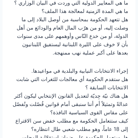
ما هي المعايير الدولية التي وردت في البيان الوزاري ؟
ما هي المدة الزمنية لمعالجة هذا الملف؟
هل تتعهد الحكومة بمحاسبة من أوصل البلاد إلى ما
وصلت إليه، أو من هرّب المال العام والودائع من أهل
الدولة، أو من خدع النّاس وأوهمهم على مدى سنوات
بأن لا خوف على الليرة اللبنانية ليستفيق اللبنانيون
بعدها على أكبر عملية نهب ممنهجة.
إجراء الانتخابات النيابية والبلدية في مواعيدها.
هل ستقدم الحكومة أي معالجات للثغرات التي شابت
الانتخابات السابقة ؟
هل هناك نيّة جِديّة لتعديل القانون الإنتخابي ليكون أكثر
عدالةً وتمثيلاً أم أننا سنبقى أمام قوانين فُصّلت وتُفصّل
على مقاس القوى السياسية النافذة؟
كيف ستتعامل الحكومة مع مطلب خفض سن الاقتراع
إلى 18 عاماً، وهو مطلب شعبي طال انتظاره؟
هل ستعمل الحكومة على ضمان إستقلالية المجلس