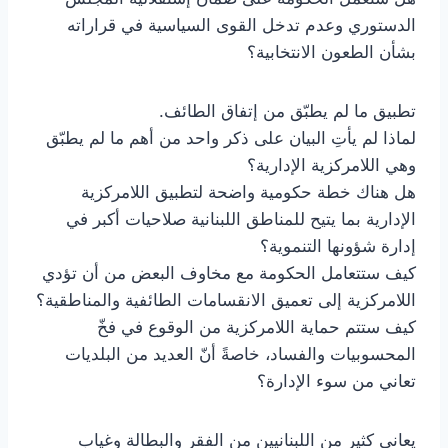
الدستوري وعدم تدخل القوى السياسية في قراراته
بشأن الطعون الانتخابية؟
تطبيق ما لم يطبّق من إتفاق الطائف.
لماذا لم يأتِ البيان على ذكر واحد من أهم ما لم يطبّق
وهي اللامركزية الإدارية؟
هل هناك خطة حكومية واضحة لتطبيق اللامركزية
الإدارية بما يتيح للمناطق اللبنانية صلاحيات أكبر في
إدارة شؤونها التنموية؟
كيف ستتعامل الحكومة مع مخاوف البعض من أن تؤدي
اللامركزية إلى تعميق الانقسامات الطائفية والمناطقية؟
كيف ستتم حماية اللامركزية من الوقوع في فخّ
المحسوبيات والفساد، خاصةً أنّ العديد من البلديات
تعاني من سوء الإدارة؟
يعاني كثير من اللبنانيين من الفقر والبطالة وغياب