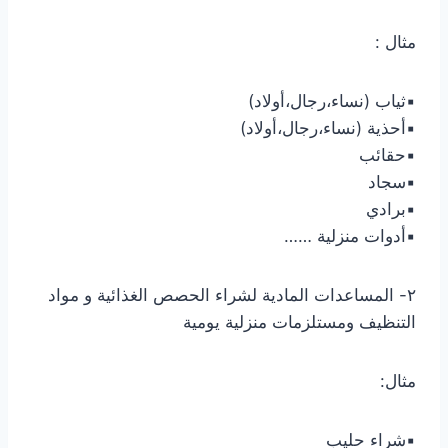
مثال :
▪︎ثياب (نساء،رجال،أولاد)
▪︎أحذية (نساء،رجال،أولاد)
▪︎حقائب
▪︎سجاد
▪︎برادي
▪︎أدوات منزلية ……
٢- المساعدات المادية لشراء الحصص الغذائية و مواد
التنظيف ومستلزمات منزلية يومية
مثال:
▪︎شراء حليب