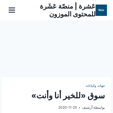
لتجاوز
عَشرة | منصّة عَشَرة
لى
للمحتوى الموزون
لمحتوى
جهات وكيانات
سوق «للخير أنا وأنت»
بواسطة
أرشيف
2020-11-25