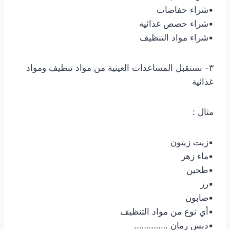
▪︎شراء حفاضات
▪︎شراء حصص غذائية
▪︎شراء مواد التنظيف
٣- نستقبل المساعدات العينية من مواد تنظيف ومواد
غذائية
مثال :
▪︎زيت زيتون
▪︎ماء زهر
▪︎طحين
▪︎رز
▪︎صابون
▪︎أي نوع من مواد التنظيف
▪︎دبس رمان …………..