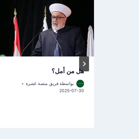
نان مع
هل من أمل؟
رير
بواسطة
فريق منصة عَشرة
2025-07-30
2024