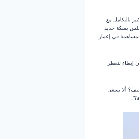
بير بالتكامل مع
ابلس بسكة حديد
٢ مليون دولار، وكل ذلك للمساهمة في إعمار
ون إبطاء لتعطي
ليف؟ ألا يسعى
؟”.