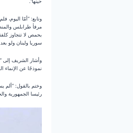
حينها”.
وتابع: “أمّا اليوم، ف
مرفأ طرابلس والمنطق
سوريا ولبنان ولو بعد 
وأشار الشريف إلى “أ
نموذجًا عن الإنماء ال
وختم بالقول: “ألم ي
رئيسا الجمهورية والح