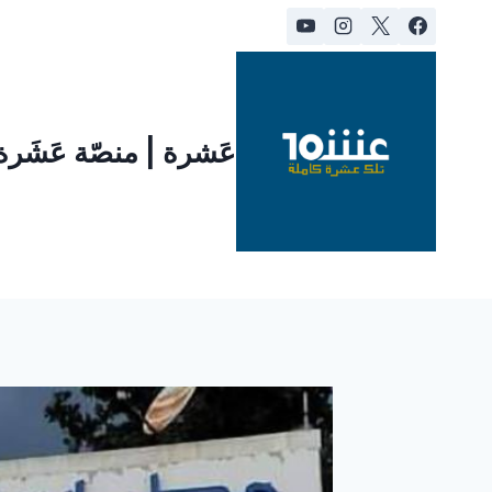
لتجاوز
لى
لمحتوى
عَشرة | منصّة عَشَر