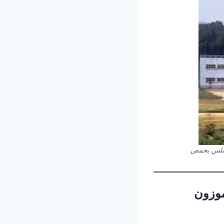
رابلس بحمص
موزون