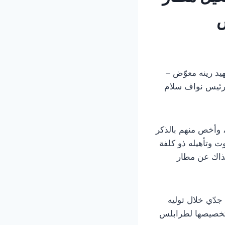
ص
يد رينه معوّض –
لرئيس نواف سلام
وب وزراء الأشغال، وأخص منهم بالذكر
 وتأهيله ذو كلفة
نذاك عن مطار
دّي خلال توليه
جح حكومته بصرف ١٠٠ مليون دولار تم تخصيصها لطرابلس