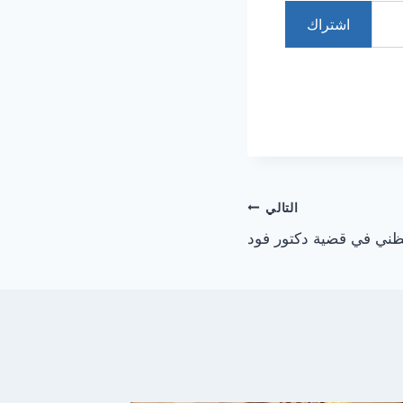
اشتراك
التالي
لظني في قضية دكتور فود