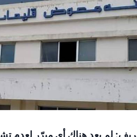
يف: لم يعد هناك أي مبرّر لعدم تش