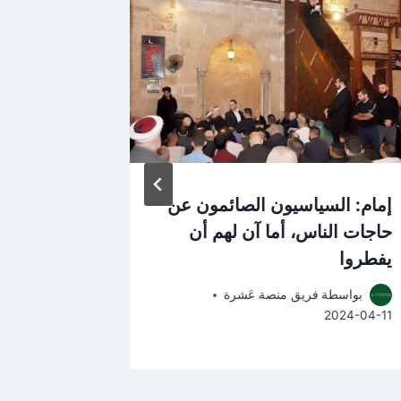
إمام: السياسيون الصائمون عن
الإصلاح وا
حاجات الناس، أما آن لهم أن
في سجن 
يفطروا
بواسطة
2025-01-14
بواسطة
فريق منصة عَشرة
2024-04-11