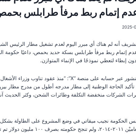
عدم إتمام ربط مرفأ طرابلس بحم
2025-0
الشريف أنه لم هناك أي مبرر اليوم لعدم تشغيل مطار الرئيس الشه
وعدم إتمام ربط مرفأ طرابلس بسكة حديد بحمص، داعيًا حكومة ا
ون إبطاء لتعطي نموذجًا في الإنماء المتوازن.
وكتب الشريف في منشور عبر حسابه على منصة “X”: “منذ عقود تنا
أكيد الحاجة الوطنية إلى مطار مدرجه أطول من مدرج مطار بيروت
ائرات الشركات منخفضة التكلفة وطائرات الشحن، وكثر الحديث آ
يس الحكومة نجيب ميقاتي في وضع المشروع على الطاولة بشكل ج
رئاسة الوزراء بين العاميْن ٢٠١١-٢٠١٤، ولم تن