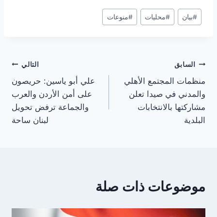
وسوم
#
بيان
#
محليات
#
منوعات
المقال:
تصفّح
السابق
التالي
منظمات المجتمع الأهلي
علي أبو ياسين: حريصون
المقالات
والمدني في صيدا تعلن
على أمن الأردن والعرب
مشاركتها بالانتخابات
والجماعة ترفض تحويل
البلدية
لبنان ساحة
موضوعات ذات صلة