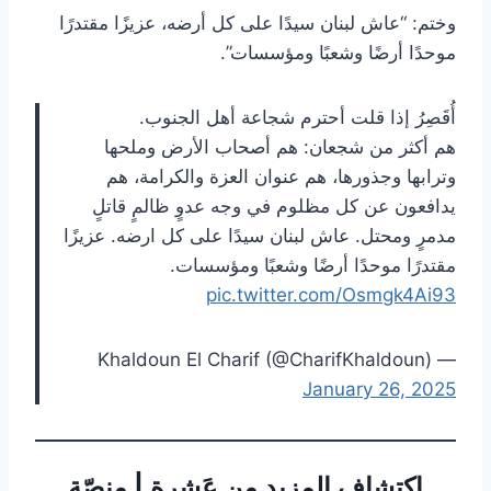
وختم: “عاش لبنان سيدًا على كل أرضه، عزيزًا مقتدرًا
موحدًا أرضًا وشعبًا ومؤسسات”.
أُقَصِرُ إذا قلت أحترم شجاعة أهل الجنوب.
هم أكثر من شجعان: هم أصحاب الأرض وملحها
وترابها وجذورها، هم عنوان العزة والكرامة، هم
يدافعون عن كل مظلوم في وجه عدوٍ ظالمٍ قاتلٍ
مدمرٍ ومحتل. عاش لبنان سيدًا على كل ارضه. عزيزًا
مقتدرًا موحدًا أرضًا وشعبًا ومؤسسات.
pic.twitter.com/Osmgk4Ai93
— Khaldoun El Charif (@CharifKhaldoun)
January 26, 2025
اكتشاف المزيد من عَشرة | منصّة