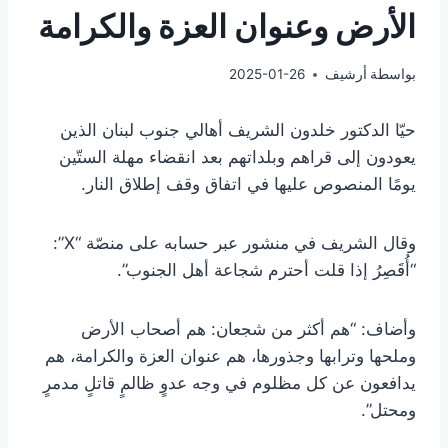
الأرض وعنوان العزة والكرامة
بواسطة
أرشيف
2025-01-26
حيّا الدكتور خلدون الشريف أهالي جنوب لبنان الذين
يعودون إلى قراهم وبلداتهم بعد انقضاء مهلة الستّين
يومًا المنصوص عليها في اتفاق وقف إطلاق النار.
وقال الشريف في منشور عبر حسابه على منصّة “X”:
“أُقَصِرُ إذا قلت أحترم شجاعة أهل الجنوب”.
وأضاف: “هم أكثر من شجعان: هم أصحاب الأرض
وملحها وترابها وجذورها، هم عنوان العزة والكرامة، هم
يدافعون عن كل مظلوم في وجه عدوٍ ظالمٍ قاتلٍ مدمرٍ
ومحتل”.