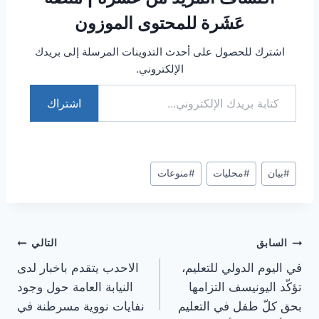
عَشَرة للمحتوى الموزون
اشترك للحصول على أحدث التدوينات المرسلة إلى بريدك
الإلكتروني.
كتابة بريدك الإلكتروني...
اشتراك
وسوم
#
بيان
#
محليات
#
منوعات
المقال:
تصفّح
السابق
التالي
في اليوم الدولي للتعليم،
الاحدب يتقدم باخبار لدى
المقالات
تؤكّد اليونيسف التزامها
النيابة العامة حول وجود
بحق كلّ طفل في التعليم
نفايات نووية مسرطنة في