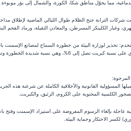
دماغية، مما يحوّل مناطق شكا، الكورة، والشمال إلى بؤر موبوءة و
غلت شركات الترابة جنح الظلام طوال الليالي الماضية لإطلاق مداخنه
هري، وغبار الكلينكر المسرطن، والمعادن الثقيلة، ورماد الفحم البت
خدم: تحذير لوزارة البيئة من خطورة السماح لمصانع الإسمنت با
حجري وبترولي يحتوي على نسبة كبريت تصل إلى 6%، وهي نسبة شدي
المرجوة:
تحميلها المسؤولية القانونية والأخلاقية الكاملة عن شرعنة هذه الج
صخور الكلسية المحتوية على الكروم، الزئبق، والكبريت.
لبة عاجلة بإلغاء الرسوم المفروضة على استيراد الإسمنت وفتح باب
ي) لكسر الاحتكار وحماية البيئة.