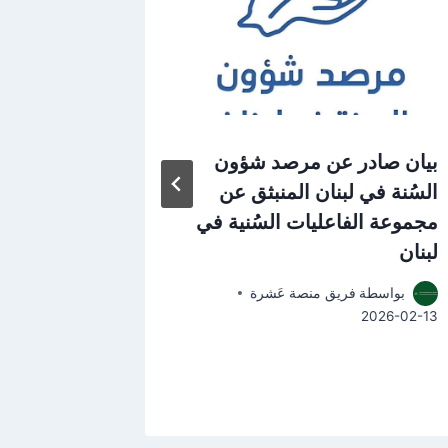
بيان صادر عن مرصد شؤون
ندوة قانو
السُنة في لبنان المنبثق عن
بواسطة
مجموعة الفاعليات السُنية في
2026-06-16
لبنان
بواسطة
فريق منصة عَشرة
2026-02-13