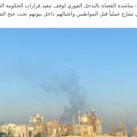
 مناشدة القضاة بالتدخل الفوري لوقف تنفيذ قرارات الحكومة ا
 تشرّع عملياً قتل المواطنين واغتيالهم داخل بيوتهم تحت جنح الظ