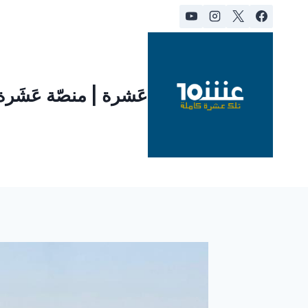
لتجاوز
لى
لمحتوى
عَشرة | منصّة عَشَر