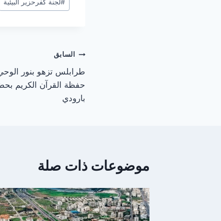
#
لجنة كفرحزير البيئية
المقال:
تصفّح
السابق
طرابلس تزهو بنور الوحي: د
المقالات
حفظة القرآن الكريم بحضو
بارودي
موضوعات ذات صلة