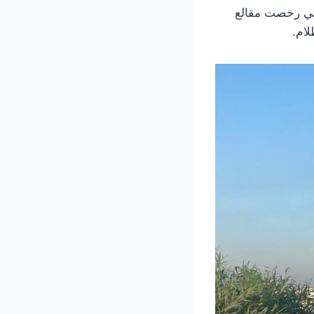
لتي رخصت مقالع
لام.