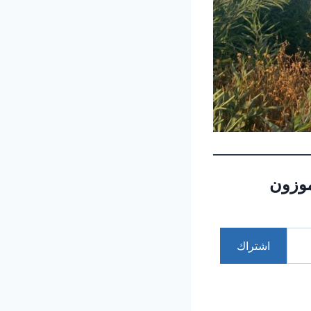
موزون
اشتراك