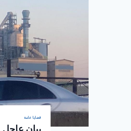
قضايا عامة
بيان عاجل ص