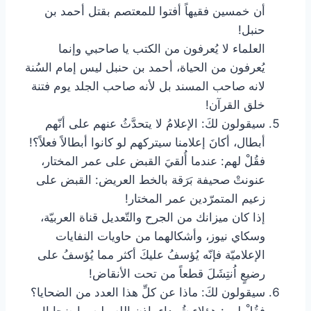
أن خمسين فقيهاً أفتوا للمعتصم بقتل أحمد بن
حنبل!
‏العلماء لا يُعرفون من الكتب يا صاحبي وإنما
يُعرفون من الحياة، أحمد بن حنبل ليس إمام السُنة
لانه صاحب المسند بل لأنه صاحب الجلد يوم فتنة
خلق القرآن!
سيقولون لكَ: الإعلامُ لا يتحدَّثُ عنهم على أنّهم
أبطال، أكانَ إعلامنا سيتركهم لو كانوا أبطالاً فعلاً؟!
‏فقُلْ لهم: عندما أُلقيَ القبض على عمر المختار،
عنونتْ صحيفة بَرَقة بالخط العريض: القبض على
زعيم المتمرّدين عمر المختار!
‏إذا كان ميزانك من الجرح والتّعديل قناة العربيّة،
وسكاي نيوز، وأشكالهما من حاويات النفايات
الإعلاميّة فإنّه يُؤسفُ عليكَ أكثر مما يُؤسفُ على
رضيعٍ اُنتِشَلَ قطعاً من تحت الأنقاض!
سيقولون لكَ: ماذا عن كلِّ هذا العدد من الضحايا؟