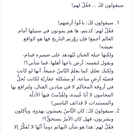
سيقولون لكَ … فقُلْ لهم!
سيقولون لكَ: باعُوا أرضهم!
فقُلْ لهم: كذبتم، ها هم يموتون في سبيلها أمام
العالم أجمع! فإن زوَّرتم التاريخ فها هو الواقع
نعيشه!
ولكنها حيلة الجبان ليُهدهد على ضميره فينام،
ويقول لنفسه: أرض باعها أهلها، فما شأني؟!
ولكنك تعلمُ، كما يعلمُ النّاسُ جميعاً، أنها لو كانت
قضيّة أرضٍ مباعة، أو مشكلة عقاريّة لكانت تُحلُّ
في أروقة المحاكم لا في ميادين القتال، ولترافع بها
المحامون لا أبا عُبيدة، ولقُدِّمتْ فيها الأدلّة
والمستندات لا قذائف الياسين!
سيقولونَ لكَ: كان النَّاسُ يعيشون بهدوءٍ، ويأكلون
ويشربون، فهل كان الأمرُ يستحقُّ؟!
فقُلْ لهم: هذا هو شأن البهائم دوماً أنّها لا تُفكِّرُ إلا