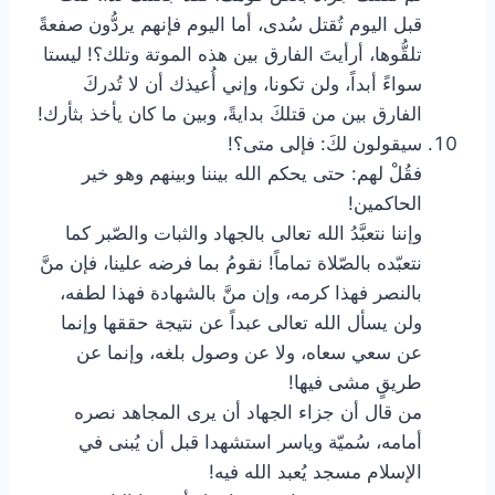
قبل اليوم تُقتل سُدى، أما اليوم فإنهم يردُّون صفعةً
تلقُّوها، أرأيتَ الفارق بين هذه الموتة وتلك؟! ليستا
سواءً أبداً، ولن تكونا، وإني أُعيذك أن لا تُدركَ
الفارق بين من قتلكَ بدايةً، وبين ما كان يأخذ بثأرك!
سيقولون لكَ: فإلى متى؟!
فقُلْ لهم: حتى يحكم الله بيننا وبينهم وهو خير
الحاكمين!
وإننا نتعبَّدُ الله تعالى بالجهاد والثبات والصّبر كما
نتعبّده بالصّلاة تماماً! نقومُ بما فرضه علينا، فإن منَّ
بالنصر فهذا كرمه، وإن منَّ بالشهادة فهذا لطفه،
ولن يسأل الله تعالى عبداً عن نتيجة حققها وإنما
عن سعي سعاه، ولا عن وصول بلغه، وإنما عن
طريقٍ مشى فيها!
من قال أن جزاء الجهاد أن يرى المجاهد نصره
أمامه، سُميّة وياسر استشهدا قبل أن يُبنى في
الإسلام مسجد يُعبد الله فيه!