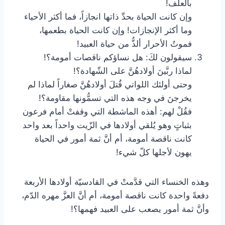
بالعلف!
وإن كانت الحياة بحدِّ ذاتها انجازاً، فما أكثر الأحياء
وما أكثر الإنجازات! وإن كانت الحياة بطعمها،
فموتُ الأحرار ألذُّ من حياة العبيد!
سيقولون لكَ: هل نساؤكم ناقصات أمومة؟!
لماذا ربَّينَ أولادهُنَّ على الشّهادة؟!
وحتى أولئك اللواتي قُتلَ أولادهُنَّ صغاراً لماذا لم
يخرجنَ في وجه هذه التي تسمُّونها مقاومة؟!
فقُلْ لهم: أهذه الماشطة التي وقفتْ أمام فرعون
بثباتٍ وهو يُلقي أولادها في الزّيت واحداً بعد واحد
كانت ناقصة أمومة، أم أنَّ ثمة أمور في الحياة
يهون لأجلها كلّ شيء!
وهذه الخنساء التي قدَّمتْ في القادسيّة أولادها الأربعة
دفعةً واحدة كانت ناقصة أمومة، أم أنَّ العزَّ مهره الدّم،
وأنَّ ثمة أمور يصعب على العبيد فهمها؟!