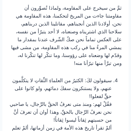
ثمَّ من سيخرج على المقاومة، ولماذا تُصوِّرون أن
مقاومتنا جاءت من المريخ لتحكمنا، هذه المقاومة هي
نحن، أولادنا الذين أنجبناهم، مقاتلينا الذين دربناهم،
سلاحنا الذي اشتريناه وصنعناه، لا أحد يتبرّأ من نفسه،
على العكس تماماً نحن صكّ الشّرف عندنا بمقدار ما
يمشي المرءُ منا في ركب هذه المقاومة، من مشى فيها
وقدّم لها وضعناه على رؤوسنا، وما تنكّر لها تنكّرنا له،
ومن تبرَّأ منها تبرّأنا منه!
سيقولون لكَ: الكثيرُ من العلماءِ الثِّقاتِ لا يتكلَّمون
عنهم، ولا يستنكرون سفكَ دمائهم، ولو كانوا على
حقٍّ لفعلوا!
‏فقُلْ لهم: ومنذ متى نعرفُ الحقَّ بالرِّجال، يا صاحبي
نحن نعرفُ الرِّجال بالحقِّ، وهذا أوان أن تعرفَ أنَّ
من حسبتهم ثِقاتاً ليسوا ثِقاتاً!
‏ألمْ تقرأ تاريخ هذه الأمة في زمن أزماتها، ألمْ تعلم