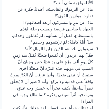
ﷺ لمواجهة مئتي ألف؟!
‏ماذا عن اليرموك والقادسيّة، أعندكَ فكرة عن
تفاوت موازين القَوى؟!
‏ماذا عن بدرٍ والمشركون أربعة أضعافهم؟!
‏الجهاد يا صاحبي فريضة وليست رحلة، تُؤدَّى
بالمستطاع، فقبل أن تسألهم: لمَ تُقاتلون وحدكم،
سلْ أُمَّةً كاملةً: لمَ تركتموهم وحدهم؟!
سيقولون لكَ: هم الذين جلبوا الوبال كلّه!
‏فقُلْ لهم: تريدون أن تُقنعوا ضحيَّةً تُقتلُ منذ زمنٍ
كلَّ يومٍ ألف مرَّةٍ على يدِ عدوٍّ حقير وجبان أنَّ
السبب في موتهم هذه المرّة أنَّ ضحيَّةً أخرى
سئمتْ أن تبقى ضحيَّةً، وأنها عرفت أنَّ الحُرَّ يموتُ
واقفاً على قدميه ولا يركع، وأنه لا ضير أن لا يُحقِّقَ
نصراً ساحقاً، يكفيه فخراً أنه خمش وجه عدوّه،
وترك فيه أثراً سيبقى يذكره كلما طالع وجهه في
المرآة!
‏لم تقتلكَ جرأة بعض قومك، لقد جعلتكَ ندًّا، كنت