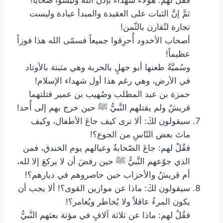
‏فقُلْ لهم: هؤلاء شُهداء بإذن الله وليسوا ضحايا!
ثمَّ إنَّ الثبات على العقيدة والمبدأ عبادة وليست
تجارة لتُقارن بالثّمن!
أصحاب الأخدود أُحرِقوا جميعاً فسمّى الله هذا فوزاً
عظيماً!
وسُميَّةُ طعنها أبو جهلٍ بالحربة وهي مثبتة بالأوتاد
في الأرض، وهي رغم هذا أول شهداء الإسلام!
‏حمزة بن عبد المطلب وصُهيب بن عمير قتلتهما
قريشُ ولم يقتلهم النَّبيُّ ﷺ حين خرج بهم إلى أُحد!
سيقولون لكَ: ألا ترى كيف جاعَ الأطفال، وكيف
ماتَ بعض النّاسِ من الجوع؟!
‏فقُلْ لهم: جاعَ الصّحابةُ وعيالهم يوم الخندق، فمن
الذي جوّعهم النَّبيُّ ﷺ حين رفضَ أن لا يركعَ إلا لله،
أم قريشُ والأحزاب حين حاصروهم في ديارهم؟!
سيقولون لكَ: ماذا عن موازين القوى؟! ألا يجب أن
يكون المرءُ عاقلاً ولا يُخاطر ويُغامر؟!
‏فقُلْ لهم: ماذا عن ثلاثة آلافٍ في مؤتة بعثهم النَّبيُّ